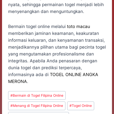
nyata, sehingga permainan togel menjadi lebih
menyenangkan dan menguntungkan.
Bermain togel online melalui
toto macau
memberikan jaminan keamanan, keakuratan
informasi keluaran, dan kenyamanan transaksi,
menjadikannya pilihan utama bagi pecinta togel
yang mengutamakan profesionalisme dan
integritas. Apabila Anda penasaran dengan
dunia togel dan prediksi terpercaya,
informasinya ada di
TOGEL ONLINE ANGKA
MERONA
.
Post
#
Bermain di Togel Filipina Online
Tags:
#
Menang di Togel Filipina Online
#
Togel Online