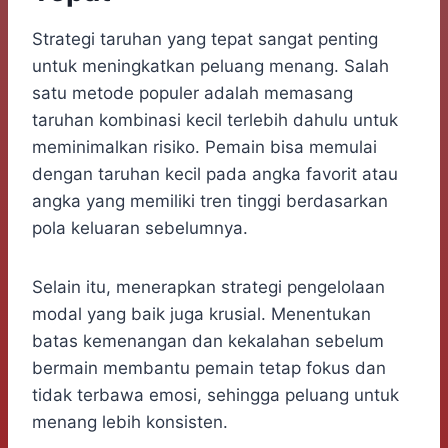
Strategi taruhan yang tepat sangat penting
untuk meningkatkan peluang menang. Salah
satu metode populer adalah memasang
taruhan kombinasi kecil terlebih dahulu untuk
meminimalkan risiko. Pemain bisa memulai
dengan taruhan kecil pada angka favorit atau
angka yang memiliki tren tinggi berdasarkan
pola keluaran sebelumnya.
Selain itu, menerapkan strategi pengelolaan
modal yang baik juga krusial. Menentukan
batas kemenangan dan kekalahan sebelum
bermain membantu pemain tetap fokus dan
tidak terbawa emosi, sehingga peluang untuk
menang lebih konsisten.