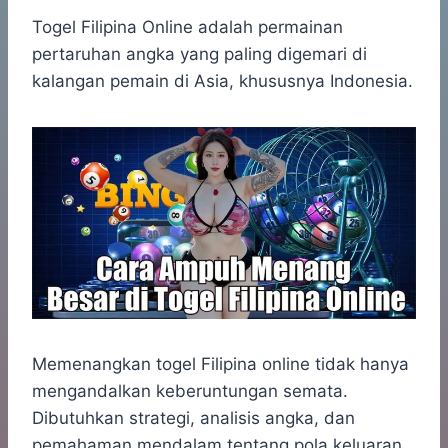
h
a
e
e
k
i
a
c
s
l
y
n
Togel Filipina Online adalah permainan
t
e
s
e
p
e
pertaruhan angka yang paling digemari di
s
b
e
g
e
kalangan pemain di Asia, khususnya Indonesia.
A
o
n
r
p
o
g
a
p
k
e
m
r
Memenangkan togel Filipina online tidak hanya
mengandalkan keberuntungan semata.
Dibutuhkan strategi, analisis angka, dan
pemahaman mendalam tentang pola keluaran