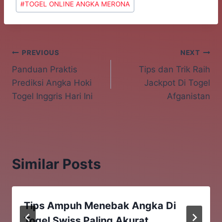
#
TOGEL ONLINE ANGKA MERONA
Post
PREVIOUS
NEXT
Panduan Praktis
Tips dan Trik Raih
navigation
Prediksi Angka Hoki
Jackpot Di Togel
Togel Inggris Hari Ini
Afganistan
Similar Posts
Tips Ampuh Menebak Angka Di
Togel Swiss Paling Akurat