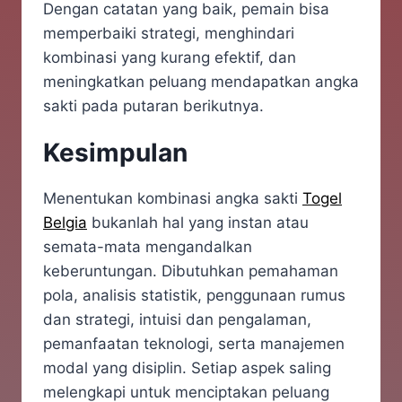
Dengan catatan yang baik, pemain bisa
memperbaiki strategi, menghindari
kombinasi yang kurang efektif, dan
meningkatkan peluang mendapatkan angka
sakti pada putaran berikutnya.
Kesimpulan
Menentukan kombinasi angka sakti
Togel
Belgia
bukanlah hal yang instan atau
semata-mata mengandalkan
keberuntungan. Dibutuhkan pemahaman
pola, analisis statistik, penggunaan rumus
dan strategi, intuisi dan pengalaman,
pemanfaatan teknologi, serta manajemen
modal yang disiplin. Setiap aspek saling
melengkapi untuk menciptakan peluang