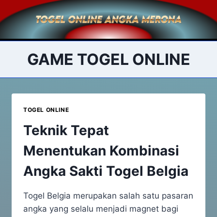
Skip
to
content
GAME TOGEL ONLINE
TOGEL ONLINE
Teknik Tepat
Menentukan Kombinasi
Angka Sakti Togel Belgia
Togel Belgia merupakan salah satu pasaran
angka yang selalu menjadi magnet bagi