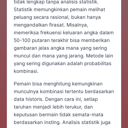
tidak lengkap tanpa analisis statistik.
Statistik memungkinkan pemain melihat
peluang secara rasional, bukan hanya
mengandalkan firasat. Misalnya,
memeriksa frekuensi keluaran angka dalam
50-100 putaran terakhir bisa memberikan
gambaran jelas angka mana yang sering
muncul dan mana yang jarang. Metode lain
yang sering digunakan adalah probabilitas
kombinasi.
Pemain bisa menghitung kemungkinan
munculnya kombinasi tertentu berdasarkan
data historis. Dengan cara ini, setiap
taruhan menjadi lebih terukur, dan
keputusan bermain tidak semata-mata
berdasarkan insting. Analisis statistik juga