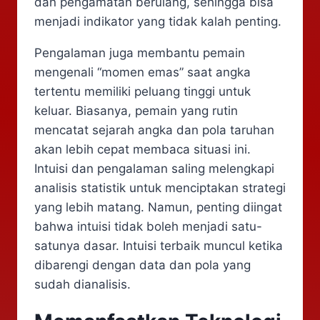
dan pengamatan berulang, sehingga bisa
menjadi indikator yang tidak kalah penting.
Pengalaman juga membantu pemain
mengenali “momen emas” saat angka
tertentu memiliki peluang tinggi untuk
keluar. Biasanya, pemain yang rutin
mencatat sejarah angka dan pola taruhan
akan lebih cepat membaca situasi ini.
Intuisi dan pengalaman saling melengkapi
analisis statistik untuk menciptakan strategi
yang lebih matang. Namun, penting diingat
bahwa intuisi tidak boleh menjadi satu-
satunya dasar. Intuisi terbaik muncul ketika
dibarengi dengan data dan pola yang
sudah dianalisis.