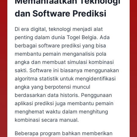
Memanfaatkan Teknologi
dan Software Prediksi
Di era digital, teknologi menjadi alat
penting dalam dunia Togel Belgia. Ada
berbagai software prediksi yang bisa
membantu pemain menganalisis pola
angka dan membuat simulasi kombinasi
sakti. Software ini biasanya menggunakan
algoritma statistik untuk mengidentifikasi
angka yang berpotensi muncul
berdasarkan data historis. Penggunaan
aplikasi prediksi juga membantu pemain
menghemat waktu dalam menghitung
kombinasi secara manual.
Beberapa program bahkan memberikan