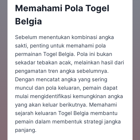
Memahami Pola Togel
Belgia
Sebelum menentukan kombinasi angka
sakti, penting untuk memahami pola
permainan Togel Belgia. Pola ini bukan
sekadar tebakan acak, melainkan hasil dari
pengamatan tren angka sebelumnya.
Dengan mencatat angka yang sering
muncul dan pola keluaran, pemain dapat
mulai mengidentifikasi kemungkinan angka
yang akan keluar berikutnya. Memahami
sejarah keluaran Togel Belgia membantu
pemain dalam membentuk strategi jangka
panjang.