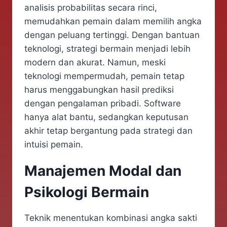
analisis probabilitas secara rinci,
memudahkan pemain dalam memilih angka
dengan peluang tertinggi. Dengan bantuan
teknologi, strategi bermain menjadi lebih
modern dan akurat. Namun, meski
teknologi mempermudah, pemain tetap
harus menggabungkan hasil prediksi
dengan pengalaman pribadi. Software
hanya alat bantu, sedangkan keputusan
akhir tetap bergantung pada strategi dan
intuisi pemain.
Manajemen Modal dan
Psikologi Bermain
Teknik menentukan kombinasi angka sakti