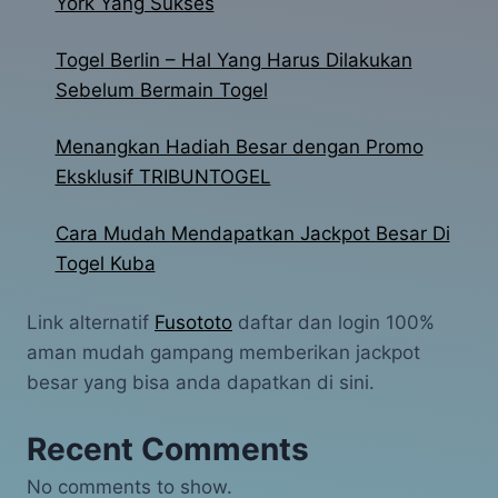
York Yang Sukses
Togel Berlin – Hal Yang Harus Dilakukan
Sebelum Bermain Togel
Menangkan Hadiah Besar dengan Promo
Eksklusif TRIBUNTOGEL
Cara Mudah Mendapatkan Jackpot Besar Di
Togel Kuba
Link alternatif
Fusototo
daftar dan login 100%
aman mudah gampang memberikan jackpot
besar yang bisa anda dapatkan di sini.
Recent Comments
No comments to show.