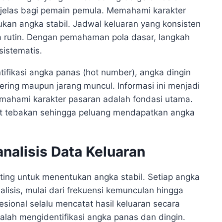
hat jelas bagi pemain pemula. Memahami karakter
an angka stabil. Jadwal keluaran yang konsisten
 rutin. Dengan pemahaman pola dasar, langkah
sistematis.
tifikasi angka panas (hot number), angka dingin
ering maupun jarang muncul. Informasi ini menjadi
Memahami karakter pasaran adalah fondasi utama.
fat tebakan sehingga peluang mendapatkan angka
alisis Data Keluaran
nting untuk menentukan angka stabil. Setiap angka
lisis, mulai dari frekuensi kemunculan hingga
sional selalu mencatat hasil keluaran secara
dalah mengidentifikasi angka panas dan dingin.