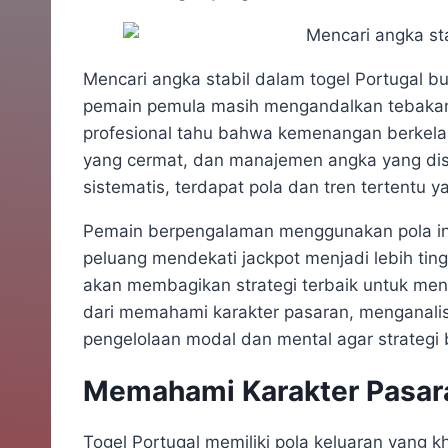
Mencari angka stabil dalam togel Portugal 
pemain pemula masih mengandalkan tebakan 
profesional tahu bahwa kemenangan berkelanju
yang cermat, dan manajemen angka yang disipl
sistematis, terdapat pola dan tren tertentu 
Pemain berpengalaman menggunakan pola ini
peluang mendekati jackpot menjadi lebih tingg
akan membagikan strategi terbaik untuk men
dari memahami karakter pasaran, menganalis
pengelolaan modal dan mental agar strategi b
Memahami Karakter Pasara
Togel Portugal memiliki pola keluaran yang 