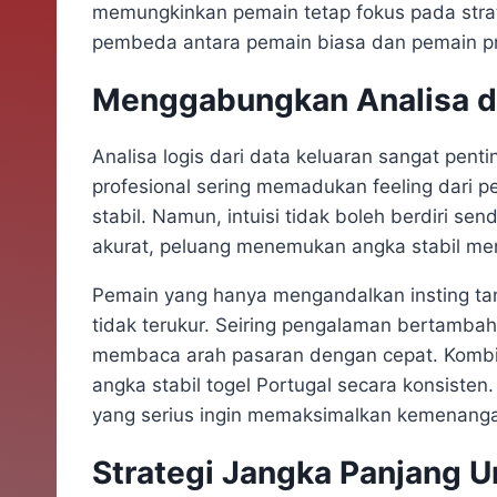
memungkinkan pemain tetap fokus pada strate
pembeda antara pemain biasa dan pemain pr
Menggabungkan Analisa da
Analisa logis dari data keluaran sangat pentin
profesional sering memadukan feeling dari
stabil. Namun, intuisi tidak boleh berdiri se
akurat, peluang menemukan angka stabil meni
Pemain yang hanya mengandalkan insting tan
tidak terukur. Seiring pengalaman bertamba
membaca arah pasaran dengan cepat. Kombin
angka stabil togel Portugal secara konsisten
yang serius ingin memaksimalkan kemenang
Strategi Jangka Panjang 