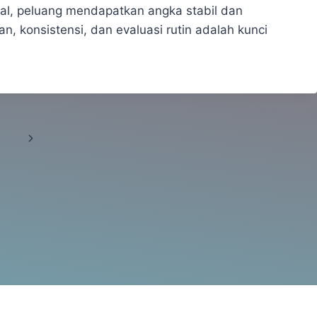
ntal, peluang mendapatkan angka stabil dan
, konsistensi, dan evaluasi rutin adalah kunci
Next
Page
© 2026
TOGEL ONLINE ANGKA MERONA