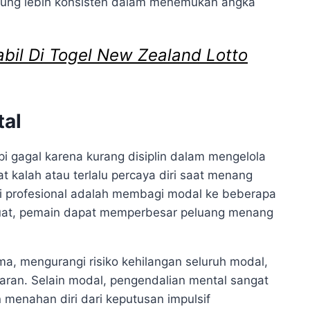
erung lebih konsisten dalam menemukan angka
bil Di Togel New Zealand Lotto
tal
pi gagal karena kurang disiplin dalam mengelola
t kalah atau terlalu percaya diri saat menang
egi profesional adalah membagi modal ke beberapa
uat, pemain dapat memperbesar peluang menang
a, mengurangi risiko kehilangan seluruh modal,
aran. Selain modal, pengendalian mental sangat
 menahan diri dari keputusan impulsif